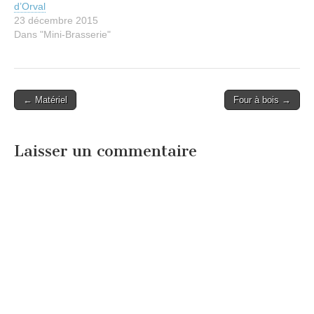
d’Orval
23 décembre 2015
Dans "Mini-Brasserie"
Post
← Matériel
Four à bois →
navigation
Laisser un commentaire