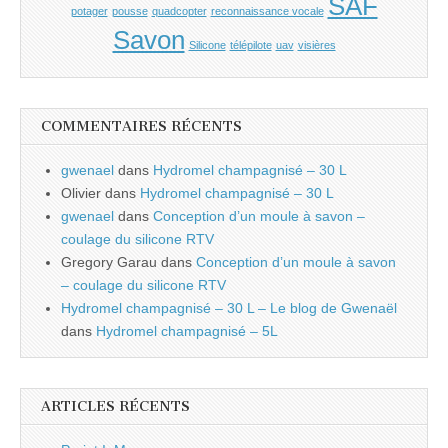
SAF
potager
pousse
quadcopter
reconnaissance vocale
Savon
Silicone
télépilote
uav
visières
COMMENTAIRES RÉCENTS
gwenael
dans
Hydromel champagnisé – 30 L
Olivier
dans
Hydromel champagnisé – 30 L
gwenael
dans
Conception d’un moule à savon –
coulage du silicone RTV
Gregory Garau
dans
Conception d’un moule à savon
– coulage du silicone RTV
Hydromel champagnisé – 30 L – Le blog de Gwenaël
dans
Hydromel champagnisé – 5L
ARTICLES RÉCENTS