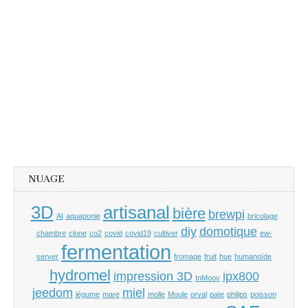
NUAGE
3D
artisanal
bière
brewpi
AI
aquaponie
bricolage
diy
domotique
chambre
clone
co2
covid
covid19
cultiver
ew-
fermentation
server
fromage
fruit
hue
humanoïde
hydromel
impression 3D
ipx800
InMoov
jeedom
miel
légume
mare
molle
Moule
orval
pate
philips
poisson