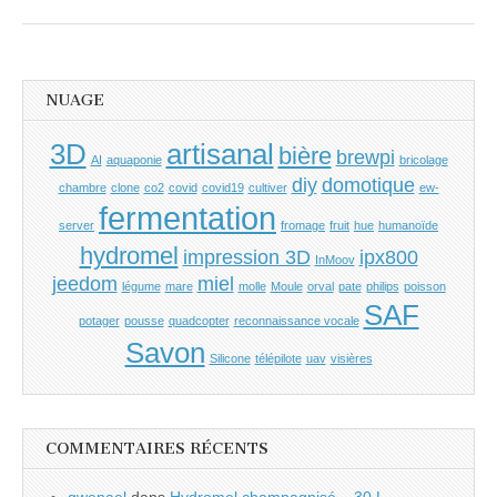
NUAGE
3D
artisanal
bière
brewpi
AI
aquaponie
bricolage
diy
domotique
chambre
clone
co2
covid
covid19
cultiver
ew-
fermentation
server
fromage
fruit
hue
humanoïde
hydromel
impression 3D
ipx800
InMoov
jeedom
miel
légume
mare
molle
Moule
orval
pate
philips
poisson
SAF
potager
pousse
quadcopter
reconnaissance vocale
Savon
Silicone
télépilote
uav
visières
COMMENTAIRES RÉCENTS