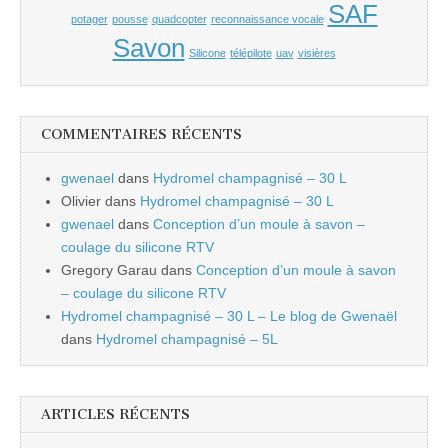
SAF
potager
pousse
quadcopter
reconnaissance vocale
Savon
Silicone
télépilote
uav
visières
COMMENTAIRES RÉCENTS
gwenael
dans
Hydromel champagnisé – 30 L
Olivier
dans
Hydromel champagnisé – 30 L
gwenael
dans
Conception d’un moule à savon –
coulage du silicone RTV
Gregory Garau
dans
Conception d’un moule à savon
– coulage du silicone RTV
Hydromel champagnisé – 30 L – Le blog de Gwenaël
dans
Hydromel champagnisé – 5L
ARTICLES RÉCENTS