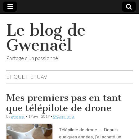
Le blog de
Gwenaël
Partage d'un passionné!
ÉTIQUETTE :
UAV
Mes premiers pas en tant
que télépilote de drone
by
gwenael
•
17 avril 2017
•
0 Comments
Télépilote de drone…. Depuis
quelques années, j’ai acheté un