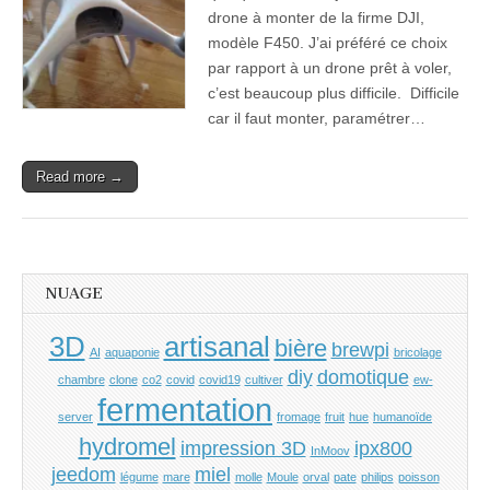
drone à monter de la firme DJI,
modèle F450. J’ai préféré ce choix
par rapport à un drone prêt à voler,
c’est beaucoup plus difficile. Difficile
car il faut monter, paramétrer…
Read more →
NUAGE
3D
artisanal
bière
brewpi
AI
aquaponie
bricolage
diy
domotique
chambre
clone
co2
covid
covid19
cultiver
ew-
fermentation
server
fromage
fruit
hue
humanoïde
hydromel
impression 3D
ipx800
InMoov
jeedom
miel
légume
mare
molle
Moule
orval
pate
philips
poisson