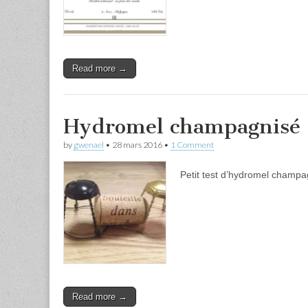
Read more →
Hydromel champagnisé 
by
gwenael
•
28 mars 2016
•
1 Comment
Petit test d’hydromel champag
Read more →