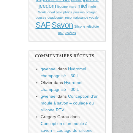
InMoov
jeedom
miel
légume
mare
molle
Moule
orval
pate
philips
poisson
potager
pousse
quadcopter
reconnaissance vocale
SAF
Savon
Silicone
télépilote
uav
visières
COMMENTAIRES RÉCENTS
gwenael
dans
Hydromel
champagnisé – 30 L
Olivier
dans
Hydromel
champagnisé – 30 L
gwenael
dans
Conception d’un
moule à savon – coulage du
silicone RTV
Gregory Garau
dans
Conception d’un moule à
savon – coulage du silicone