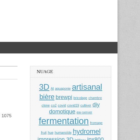
NUAGE
3D
artisanal
AI
aquaponie
bière
brewpi
bricolage
chambre
diy
clone
co2
covid
covid19
cultiver
domotique
ew-server
: 1075
fermentation
fromage
hydromel
fruit
hue
humanoïde
impression 3D
ipx800