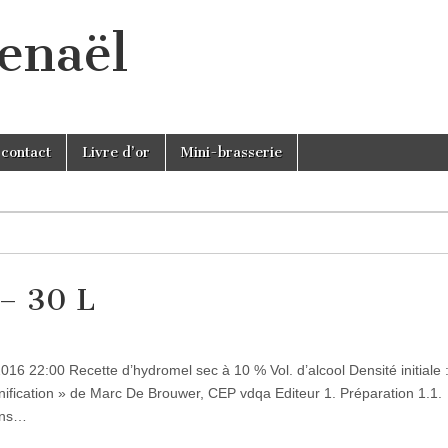
enaël
 contact
Livre d’or
Mini-brasserie
– 30 L
2016 22:00 Recette d’hydromel sec à 10 % Vol. d’alcool Densité initiale 
 vinification » de Marc De Brouwer, CEP vdqa Editeur 1. Préparation 1.1.
dans…