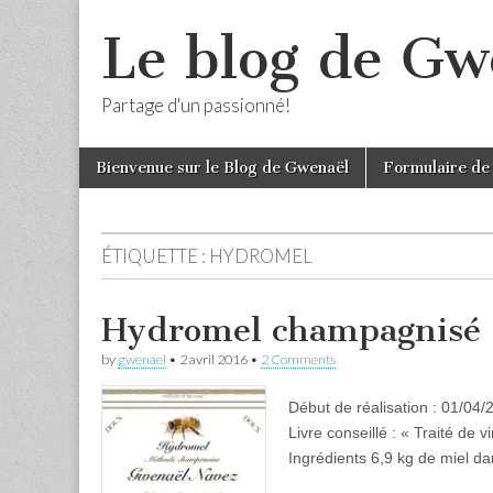
Le blog de Gw
Partage d'un passionné!
Skip
Main
Bienvenue sur le Blog de Gwenaël
Formulaire de
to
menu
content
ÉTIQUETTE :
HYDROMEL
Hydromel champagnisé 
by
gwenael
•
2 avril 2016
•
2 Comments
Début de réalisation : 01/04/
Livre conseillé : « Traité de
Ingrédients 6,9 kg de miel 