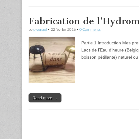
Fabrication de l’Hydrom
by
gwenael
•
22 février 2016
•
0 Comments
Partie 1 Introduction Mes pr
Lacs de l’Eau d’heure (Belgi
boisson pétillante) naturel ou f
Read more →