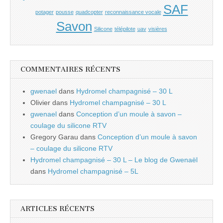
SAF
potager
pousse
quadcopter
reconnaissance vocale
Savon
Silicone
télépilote
uav
visières
COMMENTAIRES RÉCENTS
gwenael
dans
Hydromel champagnisé – 30 L
Olivier
dans
Hydromel champagnisé – 30 L
gwenael
dans
Conception d’un moule à savon –
coulage du silicone RTV
Gregory Garau
dans
Conception d’un moule à savon
– coulage du silicone RTV
Hydromel champagnisé – 30 L – Le blog de Gwenaël
dans
Hydromel champagnisé – 5L
ARTICLES RÉCENTS