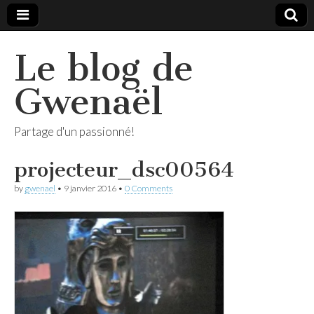
Le blog de
Gwenaël
Partage d'un passionné!
projecteur_dsc00564
by
gwenael
•
9 janvier 2016
•
0 Comments