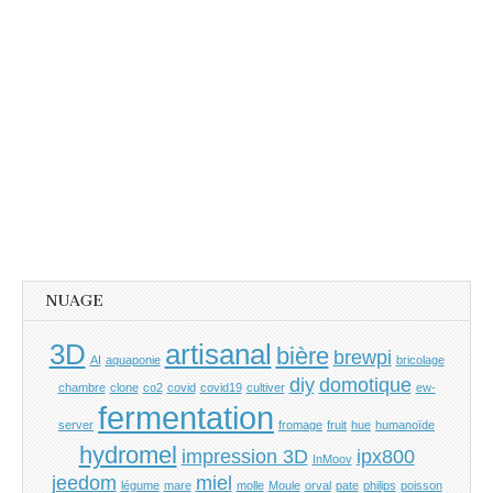
NUAGE
3D
artisanal
bière
brewpi
AI
aquaponie
bricolage
diy
domotique
chambre
clone
co2
covid
covid19
cultiver
ew-
fermentation
server
fromage
fruit
hue
humanoïde
hydromel
impression 3D
ipx800
InMoov
jeedom
miel
légume
mare
molle
Moule
orval
pate
philips
poisson