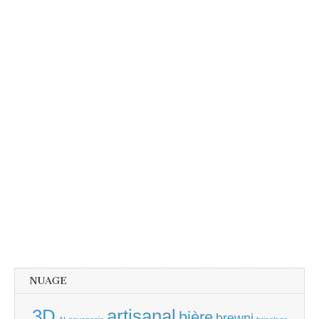
NUAGE
3D
artisanal
bière
brewpi