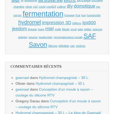
AI
aquaponie
bricolage
diy
domotique
chambre
clone
co2
covid
covid19
cultiver
ew-
fermentation
server
fromage
fruit
hue
humanoïde
hydromel
impression 3D
ipx800
InMoov
jeedom
miel
légume
mare
molle
Moule
orval
pate
philips
poisson
SAF
potager
pousse
quadcopter
reconnaissance vocale
Savon
Silicone
télépilote
uav
visières
COMMENTAIRES RÉCENTS
gwenael
dans
Hydromel champagnisé – 30 L
Olivier
dans
Hydromel champagnisé – 30 L
gwenael
dans
Conception d’un moule à savon –
coulage du silicone RTV
Gregory Garau
dans
Conception d’un moule à savon
– coulage du silicone RTV
Hydromel champagnisé – 30 L – Le blog de Gwenaël