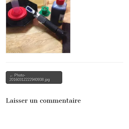
Post
← Photo-
20160312222940938.jpg
navigation
Laisser un commentaire