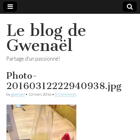
Le blog de
Gwenaël
Partage d'un passionné!
Photo-
20160312222940938.jpg
by
gwenael
•
12 mars 2016
•
0 Comments