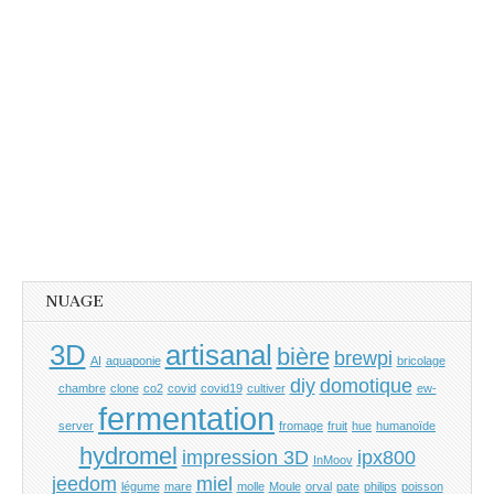
NUAGE
3D
artisanal
bière
brewpi
AI
aquaponie
bricolage
diy
domotique
chambre
clone
co2
covid
covid19
cultiver
ew-
fermentation
server
fromage
fruit
hue
humanoïde
hydromel
impression 3D
ipx800
InMoov
jeedom
miel
légume
mare
molle
Moule
orval
pate
philips
poisson