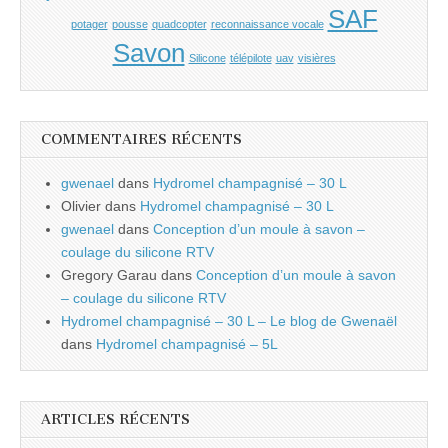
SAF
potager
pousse
quadcopter
reconnaissance vocale
Savon
Silicone
télépilote
uav
visières
COMMENTAIRES RÉCENTS
gwenael
dans
Hydromel champagnisé – 30 L
Olivier
dans
Hydromel champagnisé – 30 L
gwenael
dans
Conception d’un moule à savon –
coulage du silicone RTV
Gregory Garau
dans
Conception d’un moule à savon
– coulage du silicone RTV
Hydromel champagnisé – 30 L – Le blog de Gwenaël
dans
Hydromel champagnisé – 5L
ARTICLES RÉCENTS