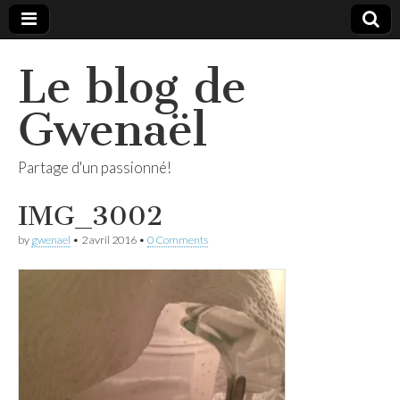
Le blog de
Gwenaël
Partage d'un passionné!
IMG_3002
by
gwenael
•
2 avril 2016
•
0 Comments