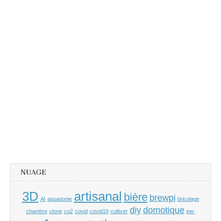
NUAGE
3D
artisanal
bière
brewpi
AI
aquaponie
bricolage
diy
domotique
chambre
clone
co2
covid
covid19
cultiver
ew-