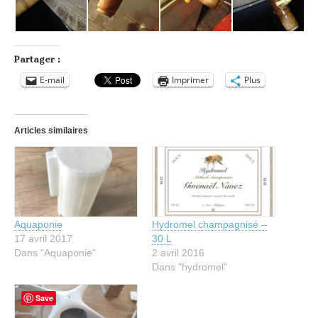
Partager :
E-mail
Imprimer
Plus
Articles similaires
Aquaponie
Hydromel champagnisé –
17 avril 2017
30 L
Dans "Aquaponie"
2 avril 2016
Dans "hydromel"
Save