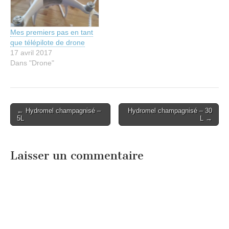
Mes premiers pas en tant
que télépilote de drone
17 avril 2017
Dans "Drone"
Post
← Hydromel champagnisé –
Hydromel champagnisé – 30
5L
L →
navigation
Laisser un commentaire