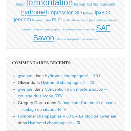
fermentation
server
fromage
fruit
hue
humanoïde
hydromel
impression 3D
ipx800
InMoov
jeedom
miel
légume
mare
molle
Moule
orval
pate
philips
poisson
SAF
potager
pousse
quadcopter
reconnaissance vocale
Savon
Silicone
télépilote
uav
visières
COMMENTAIRES RÉCENTS
gwenael
dans
Hydromel champagnisé – 30 L
Olivier
dans
Hydromel champagnisé – 30 L
gwenael
dans
Conception d’un moule à savon –
coulage du silicone RTV
Gregory Garau
dans
Conception d’un moule à savon
– coulage du silicone RTV
Hydromel champagnisé – 30 L – Le blog de Gwenaël
dans
Hydromel champagnisé – 5L