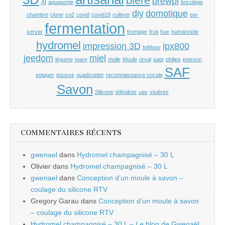
bière
brewpi
AI
aquaponie
bricolage
diy
domotique
chambre
clone
co2
covid
covid19
cultiver
ew-
fermentation
server
fromage
fruit
hue
humanoïde
hydromel
impression 3D
ipx800
InMoov
jeedom
miel
légume
mare
molle
Moule
orval
pate
philips
poisson
SAF
potager
pousse
quadcopter
reconnaissance vocale
Savon
Silicone
télépilote
uav
visières
COMMENTAIRES RÉCENTS
gwenael
dans
Hydromel champagnisé – 30 L
Olivier
dans
Hydromel champagnisé – 30 L
gwenael
dans
Conception d’un moule à savon –
coulage du silicone RTV
Gregory Garau
dans
Conception d’un moule à savon
– coulage du silicone RTV
Hydromel champagnisé – 30 L – Le blog de Gwenaël