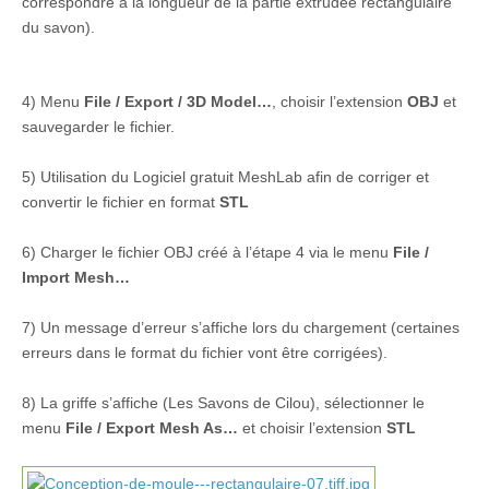
correspondre à la longueur de la partie extrudée rectangulaire
du savon).
4) Menu
File / Export / 3D Model…
, choisir l’extension
OBJ
et
sauvegarder le fichier.
5) Utilisation du Logiciel gratuit MeshLab afin de corriger et
convertir le fichier en format
STL
6) Charger le fichier OBJ créé à l’étape 4 via le menu
File /
Import Mesh…
7) Un message d’erreur s’affiche lors du chargement (certaines
erreurs dans le format du fichier vont être corrigées).
8) La griffe s’affiche (Les Savons de Cilou), sélectionner le
menu
File / Export Mesh As…
et choisir l’extension
STL