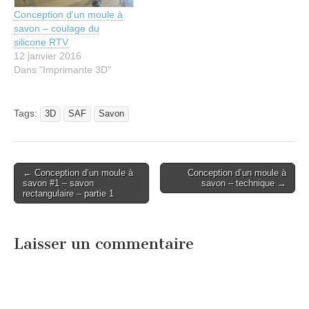
Conception d’un moule à
savon – coulage du
silicone RTV
12 janvier 2016
Dans "Imprimante 3D"
Tags:
3D
SAF
Savon
Post
← Conception d’un moule à
Conception d’un moule à
savon #1 – savon
savon – technique →
navigation
rectangulaire – partie 1
Laisser un commentaire