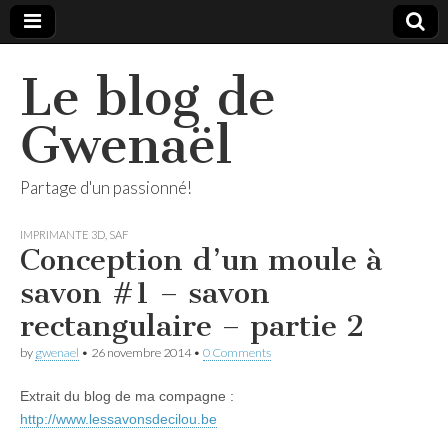
Le blog de
Gwenaël
Partage d'un passionné!
IMPRIMANTE 3D
,
SAF
Conception d’un moule à
savon #1 – savon
rectangulaire – partie 2
by
gwenael
•
26 novembre 2014
•
0 Comments
Extrait du blog de ma compagne :
http://www.lessavonsdecilou.be