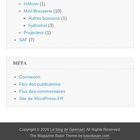
InMoov
(1)
Mini-Brasserie
(10)
Autres boissons
(1)
hydromel
(3)
Projecteur
(1)
SAF
(7)
MÉTA
Connexion
Flux des publications
Flux des commentaires
Site de WordPress-FR
Copyright © 2026
Le blog de Gwenaël
. All Rights Reserved.
The Magazine Basic Theme by
bavotasan.com
.