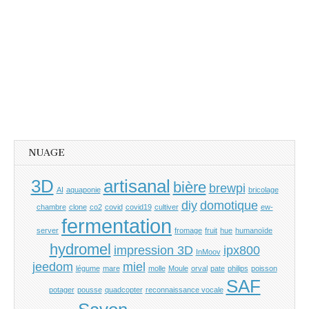
NUAGE
3D
artisanal
bière
brewpi
AI
aquaponie
bricolage
diy
domotique
chambre
clone
co2
covid
covid19
cultiver
ew-
fermentation
server
fromage
fruit
hue
humanoïde
hydromel
impression 3D
ipx800
InMoov
jeedom
miel
légume
mare
molle
Moule
orval
pate
philips
poisson
SAF
potager
pousse
quadcopter
reconnaissance vocale