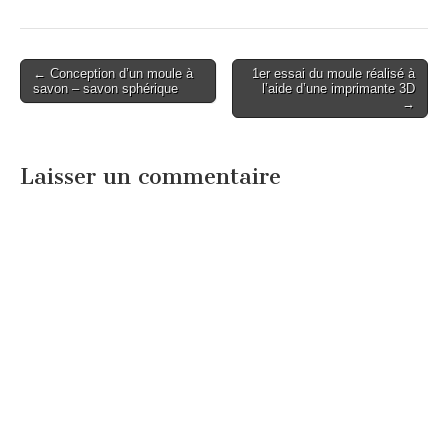
Post
← Conception d’un moule à
1er essai du moule réalisé à
savon – savon sphérique
l’aide d’une imprimante 3D
navigation
→
Laisser un commentaire